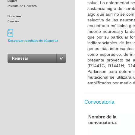
Lugar:
salud. La enfermedad se
Instituto de Genética
sustancia nigra del cere
algo que aún no se com
Duración:
selectiva de las neuron
6 meses
encontrado múltiples gen
muerte neuronal y la d
que por su particular f
Descargar resultado de búsqueda
indiferenciables de lo
genes más interesantes 
como esporádico, de ini
Regresar
presente proyecto se 
(R1441G, R1441H, R14
Parkinson para determin
mutacional se utilizará
amplificados por medio d
Convocatoria
Nombre de la
convocatoria: