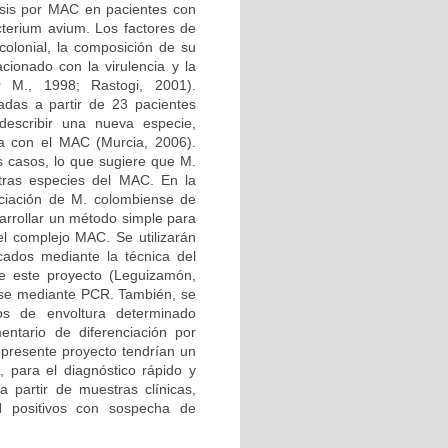
sis por MAC en pacientes con
terium avium. Los factores de
colonial, la composición de su
acionado con la virulencia y la
 M., 1998; Rastogi, 2001).
adas a partir de 23 pacientes
describir una nueva especie,
a con el MAC (Murcia, 2006).
 casos, lo que sugiere que M.
otras especies del MAC. En la
nciación de M. colombiense de
arrollar un método simple para
el complejo MAC. Se utilizarán
ados mediante la técnica del
e este proyecto (Leguizamón,
ense mediante PCR. También, se
icos de envoltura determinado
ntario de diferenciación por
l presente proyecto tendrían un
n, para el diagnóstico rápido y
a partir de muestras clínicas,
H positivos con sospecha de