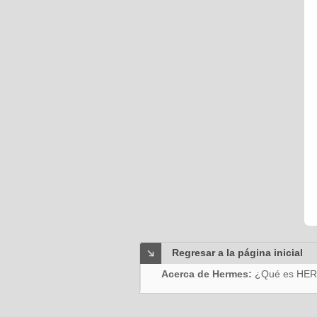
Regresar a la página inicial
Acerca de Hermes:
¿Qué es HE