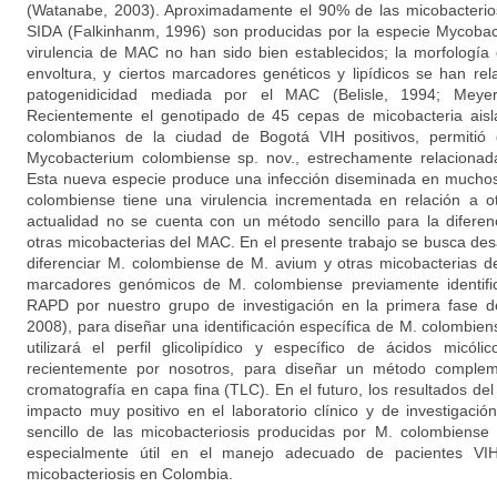
(Watanabe, 2003). Aproximadamente el 90% de las micobacterio
SIDA (Falkinhanm, 1996) son producidas por la especie Mycobac
virulencia de MAC no han sido bien establecidos; la morfología 
envoltura, y ciertos marcadores genéticos y lipídicos se han rel
patogenidicidad mediada por el MAC (Belisle, 1994; Meyer
Recientemente el genotipado de 45 cepas de micobacteria aisl
colombianos de la ciudad de Bogotá VIH positivos, permitió 
Mycobacterium colombiense sp. nov., estrechamente relacionad
Esta nueva especie produce una infección diseminada en muchos
colombiense tiene una virulencia incrementada en relación a 
actualidad no se cuenta con un método sencillo para la difere
otras micobacterias del MAC. En el presente trabajo se busca des
diferenciar M. colombiense de M. avium y otras micobacterias d
marcadores genómicos de M. colombiense previamente identific
RAPD por nuestro grupo de investigación en la primera fase d
2008), para diseñar una identificación específica de M. colombi
utilizará el perfil glicolipídico y específico de ácidos micól
recientemente por nosotros, para diseñar un método compleme
cromatografía en capa fina (TLC). En el futuro, los resultados de
impacto muy positivo en el laboratorio clínico y de investigació
sencillo de las micobacteriosis producidas por M. colombiense 
especialmente útil en el manejo adecuado de pacientes VI
micobacteriosis en Colombia.