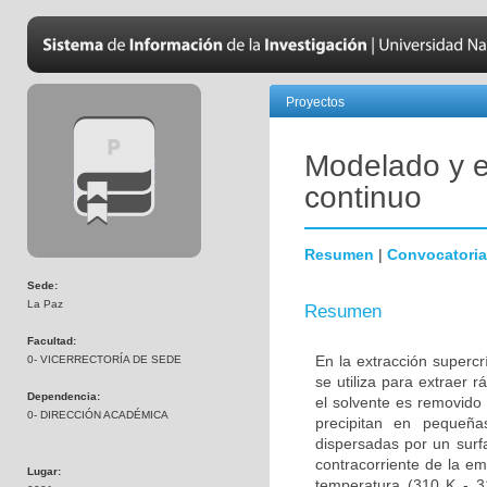
Proyectos
Modelado y 
continuo
Resumen
|
Convocatoria
Sede:
La Paz
Resumen
Facultad:
En la extracción supercr
0- VICERRECTORÍA DE SEDE
se utiliza para extraer
Dependencia:
el solvente es removido
0- DIRECCIÓN ACADÉMICA
precipitan en pequeña
dispersadas por un surf
contracorriente de la 
Lugar:
temperatura (310 K - 3