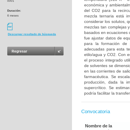
0001
económica y ambientalme
del CO2 para la recirc
Duración:
mezcla ternaria está i
6 meses
considerar los solutos,
mezclas tan complejas y
basados en ecuaciones de
Descargar resultado de búsqueda
fue ajustar datos de eq
para la formación de 
adecuadas para esta te
Regresar
etilo/agua y CO2. Con e
el proceso integrado ut
de solventes se dimensio
en las corrientes de sali
farmacéutica. Se escal
producción, dada la i
supercrítico. Se estima
podría facilitar la trans
Convocatoria
Nombre de la