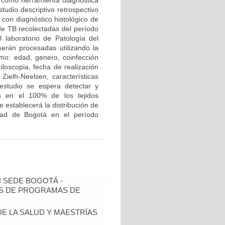
g” como herramienta diagnóstica
tudio descriptivo retrospectivo
 con diagnóstico histológico de
 de TB recolectadas del período
laboratorio de Patología del
serán procesadas utilizando la
omo: edad, genero, coinfección
iloscopia, fecha de realización
 Zielh-Neelsen, características
 estudio se espera detectar y
is en el 100% de los tejidos
 establecerá la distribución de
udad de Bogotá en el período
N SEDE BOGOTÁ -
IS DE PROGRAMAS DE
DE LA SALUD Y MAESTRÍAS