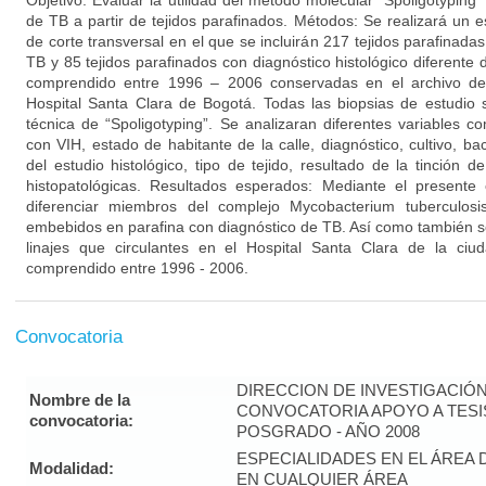
Objetivo: Evaluar la utilidad del método molecular “Spoligotypin
de TB a partir de tejidos parafinados. Métodos: Se realizará un es
de corte transversal en el que se incluirán 217 tejidos parafinadas
TB y 85 tejidos parafinados con diagnóstico histológico diferente
comprendido entre 1996 – 2006 conservadas en el archivo del 
Hospital Santa Clara de Bogotá. Todas las biopsias de estudio 
técnica de “Spoligotyping”. Se analizaran diferentes variables c
con VIH, estado de habitante de la calle, diagnóstico, cultivo, bac
del estudio histológico, tipo de tejido, resultado de la tinción de
histopatológicas. Resultados esperados: Mediante el presente
diferenciar miembros del complejo Mycobacterium tuberculos
embebidos en parafina con diagnóstico de TB. Así como también se
linajes que circulantes en el Hospital Santa Clara de la ci
comprendido entre 1996 - 2006.
Convocatoria
DIRECCION DE INVESTIGACIÓ
Nombre de la
CONVOCATORIA APOYO A TES
convocatoria:
POSGRADO - AÑO 2008
ESPECIALIDADES EN EL ÁREA 
Modalidad:
EN CUALQUIER ÁREA