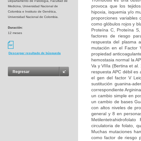
Trombosis es una obstru
Departamento de Patología, Facultad de
provoca que los tejidos
Medicina, Universidad Nacional de
hipoxia, isquemia y/o m
Colombia e Instituto de Genética,
Universidad Nacional de Colombia.
proporciones variables
como glóbulos rojos y bl
Duración:
Proteína C, Proteína S
12 meses
factores de riesgo par
respuesta del plasma a
mutación en el Factor 
propiedad anticoagulante
Descargar resultado de búsqueda
hemostasia normal la APC
Va y VIIIa (Bertina et al
respuesta APC débil es 
Regresar
el gen del factor V Le
sustitución guanina-ad
correspondiente Arginina
un cambio simple en pos
un cambio de bases Guan
con altos niveles de pr
general y 8 en persona
Metilentetrahidrofolat
circulatoria de folato,
Muchas mutaciones han 
como factor de riesgo p