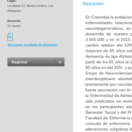
Lugar:
Resumen
Localidad 12, Barrios Unidos, Los
Alcázares.
En Colombia la población
Duración:
enfermedades relaciona
12 meses
neurodegenerativos, s
desarrollo de nuestro
3.565.000 y en el 2015
cambio relativo del 10
Descargar resultado de búsqueda
mayores de 65 años sufr
demencia de tipo Alzhei
partir de los 65 años la
Regresar
85 años es del 20%, y pa
Grupo de Neurociencias
interdisciplinario alr
previamente por neurólo
fuerte asociación con e
la Enfermedad de Alzhei
sido publicados en revis
en los participantes a
Bienestar Social y del P
Facultad de Enfermería 
consulta de enfermería 
alteraciones subjetivas 