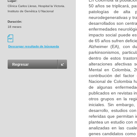
En Colombia la població
Lugar:
50 años se triplicará, p
Clínica Carlos Lleras, Hospital la Victoria.
patologías de alta 
Instituto de Genética U Nacional
neurodegenerativas y tr
Duración:
desarrollados son centra
18 meses
enfermedades neurológica
impacto social puede e
de 65 años sufren defic
Alzheimer (EA), con d
Descargar resultado de búsqueda
parkinsonismos, partic
dentro de estos trasto
alteraciones afectivas
Regresar
Mental en Colombia, 2
contribución del facto
Nacional de Colombia ha
de algunas enfermedad
publicados en revistas i
otros grupos en la reg
iniciales. Sin embargo
desarrollo, estudios co
referidas que permitan 
plantea un estudio con 
analizadas en las cual
genes candidatos como 