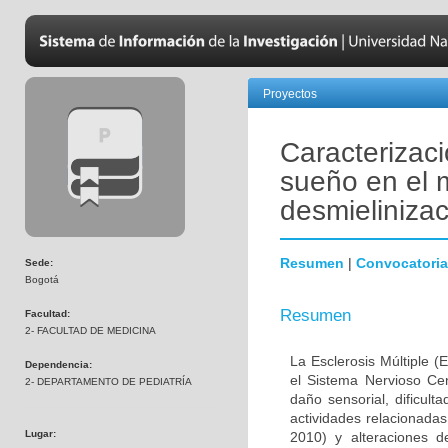
Proyectos
Caracterizaci
sueño en el 
desmielinizac
Resumen
|
Convocatoria
Sede:
Bogotá
Resumen
Facultad:
2- FACULTAD DE MEDICINA
La Esclerosis Múltiple 
Dependencia:
el Sistema Nervioso Cen
2- DEPARTAMENTO DE PEDIATRÍA
daño sensorial, dificult
actividades relacionada
Lugar:
2010) y alteraciones 