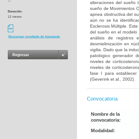
---
alteraciones del sueño 
sueño de Movimientos O
Duración:
apnea obstructiva del s
12 meses
aún no se ha identifica
Esclerosis Múltiple. Este
del sueño en el modelo 
Descargar resultado de búsqueda
análisis de registros 
desmielinización en núc
vigilia. Dado que la ind
Regresar
patológico generador de
niveles de corticostero
niveles de corticosteron
fase I para establecer
(Geverink et al., 2002).
Convocatoria
Nombre de la
convocatoria:
Modalidad: