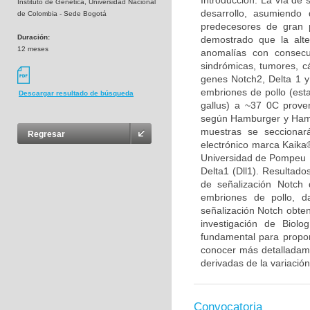
Introducción: La vía de 
Instituto de Genética, Universidad Nacional
desarrollo, asumiendo 
de Colombia - Sede Bogotá
predecesores de gran p
Duración:
demostrado que la alt
12 meses
anomalías con consecu
sindrómicas, tumores, cá
genes Notch2, Delta 1 y
embriones de pollo (est
Descargar resultado de búsqueda
gallus) a ~37 0C proven
según Hamburger y Hamil
muestras se seccionar
Regresar
electrónico marca Kaika®
Universidad de Pompeu F
Delta1 (Dll1). Resultado
de señalización Notch 
embriones de pollo, d
señalización Notch obten
investigación de Biolo
fundamental para propon
conocer más detalladamen
derivadas de la variación
Convocatoria