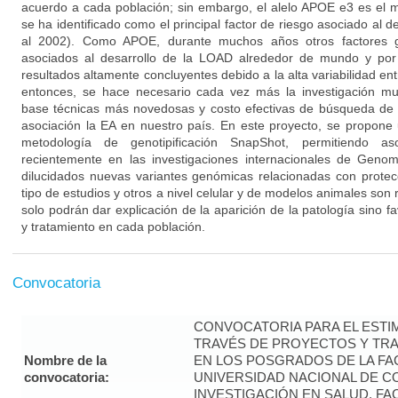
acuerdo a cada población; sin embargo, el alelo APOE e3 es el 
se ha identificado como el principal factor de riesgo asociado al de
al 2002). Como APOE, durante muchos años otros factores g
asociados al desarrollo de la LOAD alrededor de mundo y por
resultados altamente concluyentes debido a la alta variabilidad ent
entonces, se hace necesario cada vez más la investigación mul
base técnicas más novedosas y costo efectivas de búsqueda de 
asociación la EA en nuestro país. En este proyecto, se propone 
metodología de genotipificación SnapShot, permitiendo aso
recientemente en las investigaciones internacionales de Ge
dilucidados nuevas variantes genómicas relacionadas con protec
tipo de estudios y otros a nivel celular y de modelos animales son 
solo podrán dar explicación de la aparición de la patología sino f
y tratamiento en cada población.
Convocatoria
CONVOCATORIA PARA EL ESTIM
TRAVÉS DE PROYECTOS Y TRA
Nombre de la
EN LOS POSGRADOS DE LA FAC
convocatoria:
UNIVERSIDAD NACIONAL DE CO
INVESTIGACIÓN EN SALUD. FA