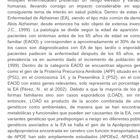
Múltiples enfermedades presentan un riesgo elevado y variab
humanas, llevando consigo un impacto considerable en asp
consiguiente tema de interés en salud pública. Dentro de estas
Enfermedad de Alzheimer (EA), siendo el tipo más común de deme
Alois Alzheimer, desde entonces ha sido objeto de extensa invest
J.C., 1999). La patología se divide según la edad de aparición
pacientes con síntomas antes de los 65 años de edad se cons
familiar (EAOD) y corresponden a aproximadamente el 30% de to
los casos son diagnosticados con EA de tipo tardío o esporád
pacientes padecen la enfermedad después de los 65 años, es
prevalencia va en aumento dado el incremento de población de
1999). Dentro de la categoría EAOD se encuentran algunos gen
como el gen de la Proteína Precursora Amiloide (APP) situado en 
(PS1), en el cromosoma 14; y la Presenilina 2 (PS2), en el c
EAOD con estos genes relevantes, solo representa un porcentaje
la EA (Pérez, N., et al 2002). Debido a que la mayoría de los 
formas familiares sino son casos esporádicos (LOAD), sin nin
entonces, LOAD es producto de la acción combinada de una 
genéticos como ambientales, de manera que se han encontran
metabólicas y funcionales que pueden ser causantes de la EA; con
variantes genéticas que predispongan a riesgo en diferentes pobl
genéticos asociados a la EA se halla el gen de la Apolipoprote
apolipoproteína encontrada en cerebro con función transportadora
de APOE han sido ampliamente estudiados (APOEe2, APOEe3, 