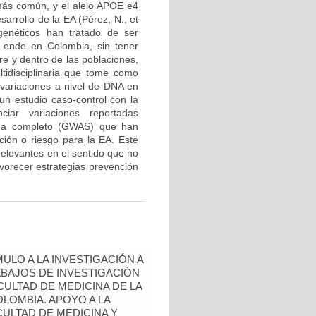
más común, y el alelo APOE e4
sarrollo de la EA (Pérez, N., et
enéticos han tratado de ser
 ende en Colombia, sin tener
re y dentro de las poblaciones,
tidisciplinaria que tome como
variaciones a nivel de DNA en
un estudio caso-control con la
ciar variaciones reportadas
noma completo (GWAS) que han
ción o riesgo para la EA. Este
relevantes en el sentido que no
avorecer estrategias prevención
ULO A LA INVESTIGACIÓN A
BAJOS DE INVESTIGACIÓN
ULTAD DE MEDICINA DE LA
LOMBIA. APOYO A LA
CULTAD DE MEDICINA Y