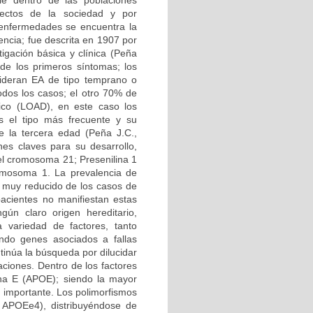
le dentro de las poblaciones
ectos de la sociedad y por
 enfermedades se encuentra la
ncia; fue descrita en 1907 por
igación básica y clínica (Peña
 de los primeros síntomas; los
ideran EA de tipo temprano o
dos los casos; el otro 70% de
ico (LOAD), en este caso los
 el tipo más frecuente y su
 la tercera edad (Peña J.C.,
es claves para su desarrollo,
el cromosoma 21; Presenilina 1
romosoma 1. La prevalencia de
 muy reducido de los casos de
pacientes no manifiestan estas
gún claro origen hereditario,
variedad de factores, tanto
do genes asociados a fallas
tinúa la búsqueda por dilucidar
aciones. Dentro de los factores
ína E (APOE); siendo la mayor
 importante. Los polimorfismos
APOEe4), distribuyéndose de