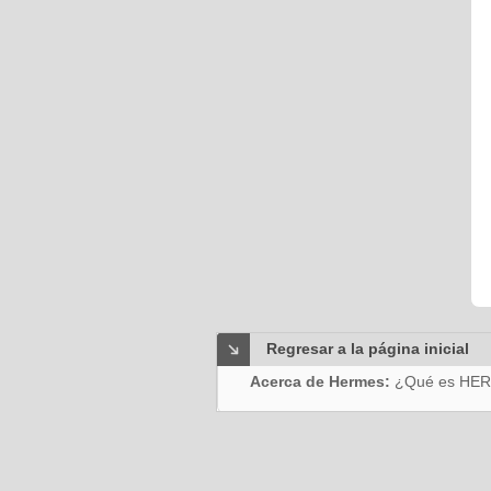
Regresar a la página inicial
Acerca de Hermes:
¿Qué es HE