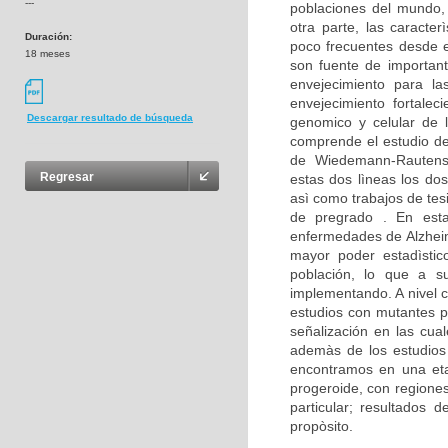
---
poblaciones del mundo,
otra parte, las caracte
Duración:
poco frecuentes desde e
18 meses
son fuente de important
envejecimiento para la
envejecimiento fortalec
Descargar resultado de búsqueda
genomico y celular de 
comprende el estudio d
de Wiedemann-Rautenst
Regresar
estas dos lìneas los dos
asì como trabajos de tes
de pregrado . En est
enfermedades de Alzheim
mayor poder estadìstico
población, lo que a su
implementando. A nivel c
estudios con mutantes p
señalización en las cua
ademàs de los estudios 
encontramos en una eta
progeroide, con regione
particular; resultados
propòsito.