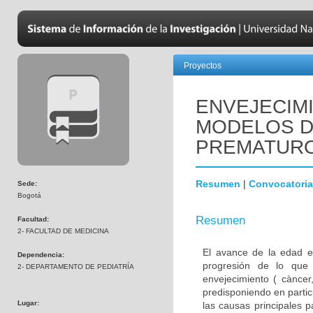
Proyectos
ENVEJECIM
MODELOS D
PREMATUR
Resumen
|
Convocatoria
Sede:
Bogotá
Resumen
Facultad:
2- FACULTAD DE MEDICINA
El avance de la edad e
Dependencia:
progresión de lo que
2- DEPARTAMENTO DE PEDIATRÍA
envejecimiento ( càncer,
predisponiendo en parti
Lugar:
las causas principales 