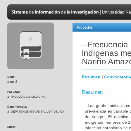
Proyectos
--Frecuencia 
indígenas me
Nariño Amaz
Resumen
|
Convocatoria
Sede:
Bogotá
Resumen
Facultad:
2- FACULTAD DE MEDICINA
--Las geohelmintiasis c
Dependencia:
prevalencia es variable 
2- DEPARTAMENTO DE SALUD PÚBLICA
de riesgo.. El objetiv
índígenas menores de 15
Lugar:
infección parasitaria se 