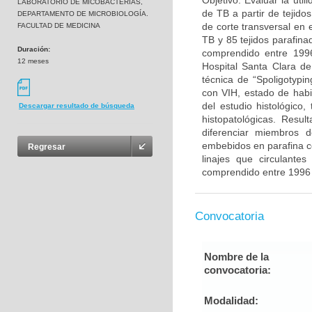
Objetivo: Evaluar la uti
LABORATORIO DE MICOBACTERIAS,
de TB a partir de tejido
DEPARTAMENTO DE MICROBIOLOGÍA.
de corte transversal en 
FACULTAD DE MEDICINA
TB y 85 tejidos parafina
Duración:
comprendido entre 1996
12 meses
Hospital Santa Clara de
técnica de “Spoligotypi
con VIH, estado de habit
del estudio histológico,
Descargar resultado de búsqueda
histopatológicas. Resu
diferenciar miembros 
embebidos en parafina co
Regresar
linajes que circulante
comprendido entre 1996 
Convocatoria
Nombre de la
convocatoria:
Modalidad: