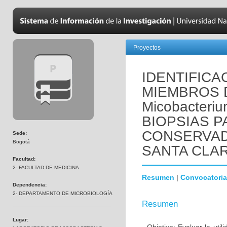
Proyectos
IDENTIFIC
MIEMBROS 
Micobacteriu
BIOPSIAS 
CONSERVAD
Sede:
Bogotá
SANTA CLA
Facultad:
2- FACULTAD DE MEDICINA
Resumen
|
Convocatoria
Dependencia:
2- DEPARTAMENTO DE MICROBIOLOGÍA
Resumen
Lugar: