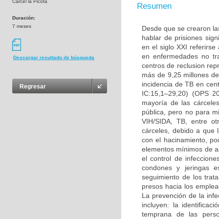
Cárcel la Picota
Resumen
Duración:
7 meses
Desde que se crearon las
hablar de prisiones sig
en el siglo XXI referirs
en enfermedades no tran
Descargar resultado de búsqueda
centros de reclusion re
más de 9,25 millones de
incidencia de TB en cen
Regresar
IC:15,1–29,20) (OPS 20
mayoría de las cárcele
pública, pero no para m
VIH/SIDA, TB, entre o
cárceles, debido a que 
con el hacinamiento, poc
elementos mínimos de as
el control de infeccion
condones y jeringas es
seguimiento de los trat
presos hacia los empleado
La prevención de la infe
incluyen: la identifica
temprana de las person