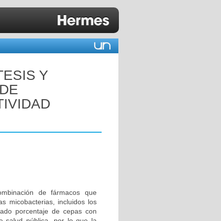
TESIS Y
 DE
TIVIDAD
combinación de fármacos que
s micobacterias, incluidos los
vado porcentaje de cepas con
e salud pública, por lo que la