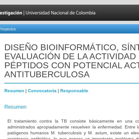
Proyectos
DISEÑO BIOINFORMÁTICO, SÍN
EVALUACIÓN DE LA ACTIVIDAD
PÉPTIDOS CON POTENCIAL AC
ANTITUBERCULOSA
Resumen
|
Convocatoria
|
Responsable
Resumen
El tratamiento contra la TB consiste básicamente en una 
administrados apropiadamente resuelven la enfermedad. Entre la
patógenos humanos M. tuberculosis y M. avium, existe un ele
resistencia antibiótica, lo que genera un importante problema d