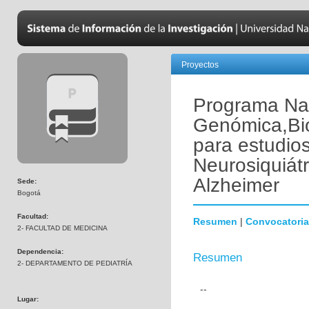
Proyectos
Programa Nac
Genómica,Bio
para estudio
Neurosiquiát
Alzheimer
Sede:
Bogotá
Facultad:
Resumen
|
Convocatoria
2- FACULTAD DE MEDICINA
Dependencia:
Resumen
2- DEPARTAMENTO DE PEDIATRÍA
--
Lugar: