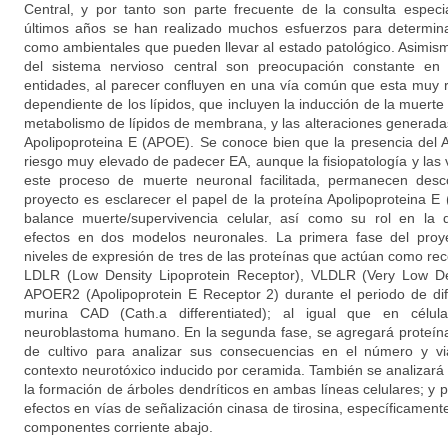
Central, y por tanto son parte frecuente de la consulta especi
últimos años se han realizado muchos esfuerzos para determinar
como ambientales que pueden llevar al estado patológico. Asimismo
del sistema nervioso central son preocupación constante en
entidades, al parecer confluyen en una vía común que esta muy r
dependiente de los lípidos, que incluyen la inducción de la muert
metabolismo de lípidos de membrana, y las alteraciones generadas 
Apolipoproteina E (APOE). Se conoce bien que la presencia del 
riesgo muy elevado de padecer EA, aunque la fisiopatología y las
este proceso de muerte neuronal facilitada, permanecen desco
proyecto es esclarecer el papel de la proteína Apolipoproteina E
balance muerte/supervivencia celular, así como su rol en la d
efectos en dos modelos neuronales. La primera fase del proye
niveles de expresión de tres de las proteínas que actúan como re
LDLR (Low Density Lipoprotein Receptor), VLDLR (Very Low Den
APOER2 (Apolipoprotein E Receptor 2) durante el periodo de dife
murina CAD (Cath.a differentiated); al igual que en célu
neuroblastoma humano. En la segunda fase, se agregará proteí
de cultivo para analizar sus consecuencias en el número y vi
contexto neurotóxico inducido por ceramida. También se analizará 
la formación de árboles dendríticos en ambas líneas celulares; y 
efectos en vías de señalización cinasa de tirosina, específicament
componentes corriente abajo.