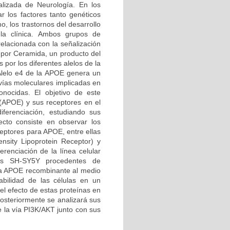
alizada de Neurología. En los
 los factores tanto genéticos
, los trastornos del desarrollo
 la clínica. Ambos grupos de
elacionada con la señalización
e por Ceramida, un producto del
por los diferentes alelos de la
Alelo e4 de la APOE genera un
 vías moleculares implicadas en
nocidas. El objetivo de este
 (APOE) y sus receptores en el
iferenciación, estudiando sus
cto consiste en observar los
ceptores para APOE, entre ellas
sity Lipoprotein Receptor) y
renciación de la línea celular
las SH-SY5Y procedentes de
na APOE recombinante al medio
abilidad de las células en un
el efecto de estas proteínas en
posteriormente se analizará sus
e la vía PI3K/AKT junto con sus