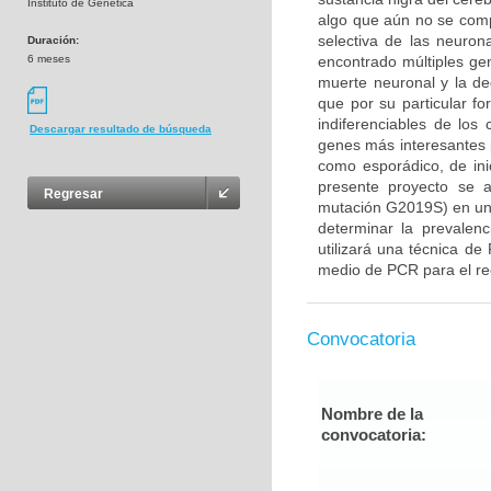
Instituto de Genética
algo que aún no se com
selectiva de las neuron
Duración:
6 meses
encontrado múltiples gen
muerte neuronal y la d
que por su particular f
indiferenciables de lo
Descargar resultado de búsqueda
genes más interesantes 
como esporádico, de ini
presente proyecto se 
Regresar
mutación G2019S) en un
determinar la prevalenc
utilizará una técnica de
medio de PCR para el rec
Convocatoria
Nombre de la
convocatoria: