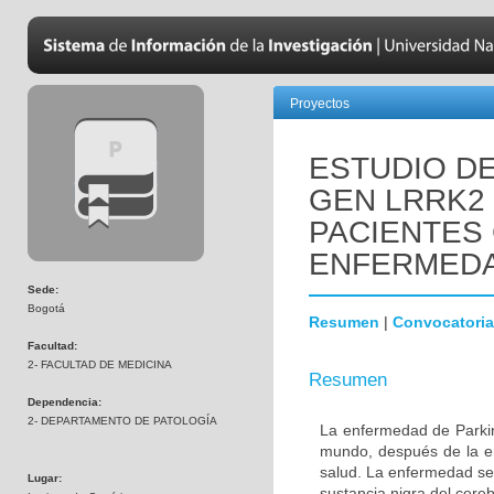
Proyectos
ESTUDIO DE
GEN LRRK2
PACIENTES
ENFERMEDA
Sede:
Bogotá
Resumen
|
Convocatoria
Facultad:
2- FACULTAD DE MEDICINA
Resumen
Dependencia:
2- DEPARTAMENTO DE PATOLOGÍA
La enfermedad de Parki
mundo, después de la e
salud. La enfermedad se
Lugar:
sustancia nigra del cere