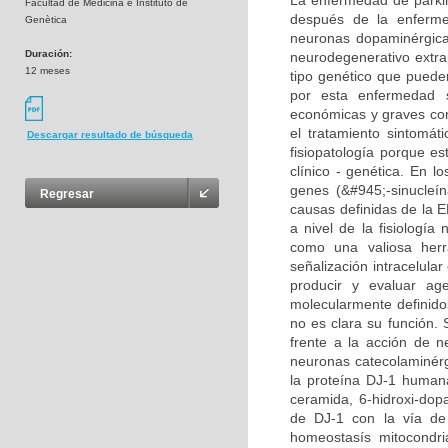
La enfermedad de parki
Facultad de Medicina e Instituto de
después de la enferme
Genètica
neuronas dopaminérgica
Duración:
neurodegenerativo extra
12 meses
tipo genético que puede
por esta enfermedad 
económicas y graves cons
el tratamiento sintomát
Descargar resultado de búsqueda
fisiopatología porque 
clínico - genética. En l
genes (&#945;-sinucleí
Regresar
causas definidas de la E
a nivel de la fisiologí
como una valiosa herr
señalización intracelula
producir y evaluar ag
molecularmente definido
no es clara su función.
frente a la acción de 
neuronas catecolaminérgi
la proteína DJ-1 humana
ceramida, 6-hidroxi-dop
de DJ-1 con la vía de
homeostasís mitocondri