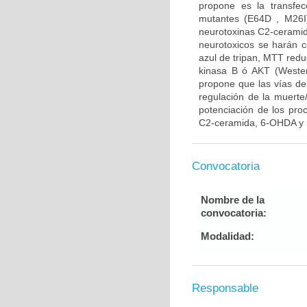
propone es la transfe
mutantes (E64D , M26I)
neurotoxinas C2-ceramid
neurotoxicos se harán co
azul de tripan, MTT reduc
kinasa B ó AKT (Western
propone que las vías de
regulación de la muerte/
potenciación de los pro
C2-ceramida, 6-OHDA y r
Convocatoria
Nombre de la
convocatoria:
Modalidad:
Responsable