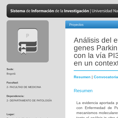
Proyectos
Análisis del 
genes Parkin
con la vía PI
en un contex
Sede:
Bogotá
Resumen
|
Convocatoria
Facultad:
2- FACULTAD DE MEDICINA
Resumen
Dependencia:
2- DEPARTAMENTO DE PATOLOGÍA
La evidencia aportada p
con Enfermedad de Par
mecanismos moleculares 
Lugar:
tanto el análisis in vitr