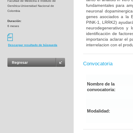
Facultad de Medicina e Instituto de
fundamentales para ampl
Genética-Universidad Nacional de
neuronal dopaminergica 
Colombia
genes asociados a la E
Duración:
PINK-1, LRRK2) ayudará
6 meses
neurodegenerativos y l
identificación de factor
importancia aclarar el p
interrelacion con el prod
Descargar resultado de búsqueda
Regresar
Convocatoria
Nombre de la
convocatoria:
Modalidad: