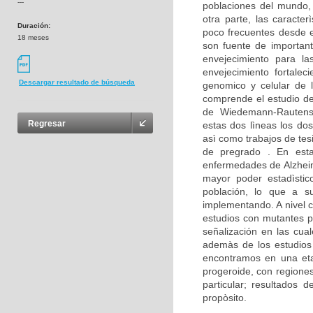
---
poblaciones del mundo,
otra parte, las caracte
Duración:
poco frecuentes desde e
18 meses
son fuente de important
envejecimiento para la
envejecimiento fortalec
Descargar resultado de búsqueda
genomico y celular de 
comprende el estudio d
de Wiedemann-Rautenst
Regresar
estas dos lìneas los dos
asì como trabajos de tes
de pregrado . En est
enfermedades de Alzheim
mayor poder estadìstico
población, lo que a su
implementando. A nivel c
estudios con mutantes p
señalización en las cua
ademàs de los estudios 
encontramos en una eta
progeroide, con regione
particular; resultados
propòsito.