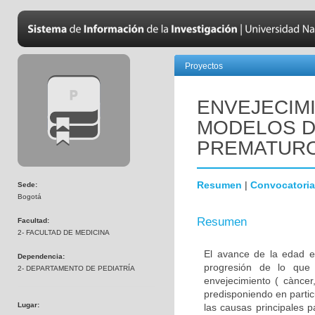
Proyectos
ENVEJECIM
MODELOS D
PREMATUR
Resumen
|
Convocatoria
Sede:
Bogotá
Resumen
Facultad:
2- FACULTAD DE MEDICINA
El avance de la edad e
Dependencia:
progresión de lo que
2- DEPARTAMENTO DE PEDIATRÍA
envejecimiento ( càncer,
predisponiendo en parti
Lugar:
las causas principales 