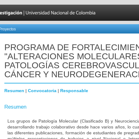
Proyectos
PROGRAMA DE FORTALECIMIE
"ALTERACIONES MOLECULARE
PATOLOGÍAS CEREBROVASCUL
CÁNCER Y NEURODEGENERAC
Resumen
|
Convocatoria
|
Responsable
Resumen
Los grupos de Patología Molecular (Clasificado B) y Neurocienci
desarrollando trabajo colaborativo desde hace varios años, lo cu
las diferentes publicaciones, formación de estudiantes de pregra
múltiples presentaciones de trabajos a nivel Nacional e Inter