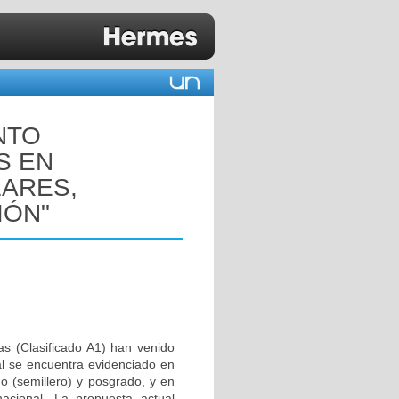
NTO
S EN
ARES,
IÓN"
as (Clasificado A1) han venido
al se encuentra evidenciado en
do (semillero) y posgrado, y en
nacional. La propuesta actual