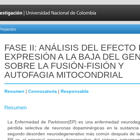
Proyectos
FASE II: ANÁLISIS DEL EFECTO
EXPRESIÓN A LA BAJA DEL GEN
SOBRE LA FUSIÓN-FISIÓN Y
AUTOFAGIA MITOCONDRIAL
Resumen
|
Convocatoria
|
Responsable
Resumen
La Enfermedad de Parkinson(EP) es una enfermedad neurodegen
pérdida selectiva de neuronas dopaminérgicas en la sustancia
segundo desorden neurodegenerativo más común después de la
EP es el principal proceso degenerativo del sistema extrapiram