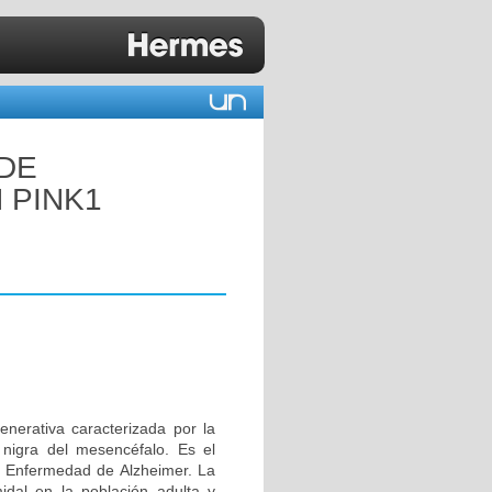
 DE
 PINK1
erativa caracterizada por la
 nigra del mesencéfalo. Es el
 Enfermedad de Alzheimer. La
idal en la población adulta y