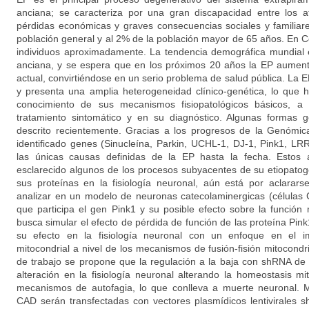
anciana; se caracteriza por una gran discapacidad entre los 
pérdidas económicas y graves consecuencias sociales y familiar
población general y al 2% de la población mayor de 65 años. En 
individuos aproximadamente. La tendencia demográfica mundial 
anciana, y se espera que en los próximos 20 años la EP aument
actual, convirtiéndose en un serio problema de salud pública. La
y presenta una amplia heterogeneidad clínico-genética, lo que ha
conocimiento de sus mecanismos fisiopatológicos básicos, a
tratamiento sintomático y en su diagnóstico. Algunas formas 
descrito recientemente. Gracias a los progresos de la Genómic
identificado genes (Sinucleína, Parkin, UCHL-1, DJ-1, Pink1, L
las únicas causas definidas de la EP hasta la fecha. Estos
esclarecido algunos de los procesos subyacentes de su etiopatog
sus proteínas en la fisiología neuronal, aún está por aclarars
analizar en un modelo de neuronas catecolaminergicas (células 
que participa el gen Pink1 y su posible efecto sobre la función 
busca simular el efecto de pérdida de función de las proteína Pink
su efecto en la fisiología neuronal con un enfoque en el i
mitocondrial a nivel de los mecanismos de fusión-fisión mitocondr
de trabajo se propone que la regulación a la baja con shRNA de
alteración en la fisiología neuronal alterando la homeostasis mito
mecanismos de autofagia, lo que conlleva a muerte neuronal. M
CAD serán transfectadas con vectores plasmídicos lentivirales 