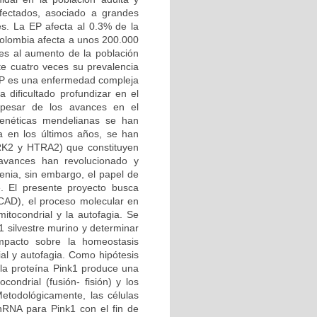
afectados, asociado a grandes
es. La EP afecta al 0.3% de la
Colombia afecta a unos 200.000
es al aumento de la población
e cuatro veces su prevalencia
 EP es una enfermedad compleja
 dificultado profundizar en el
 pesar de los avances en el
genéticas mendelianas se han
a en los últimos años, se han
RRK2 y HTRA2) que constituyen
 avances han revolucionado y
enia, sin embargo, el papel de
e. El presente proyecto busca
CAD), el proceso molecular en
mitocondrial y la autofagia. Se
1 silvestre murino y determinar
mpacto sobre la homeostasis
ial y autofagia. Como hipótesis
 la proteína Pink1 produce una
condrial (fusión- fisión) y los
etodológicamente, las células
shRNA para Pink1 con el fin de