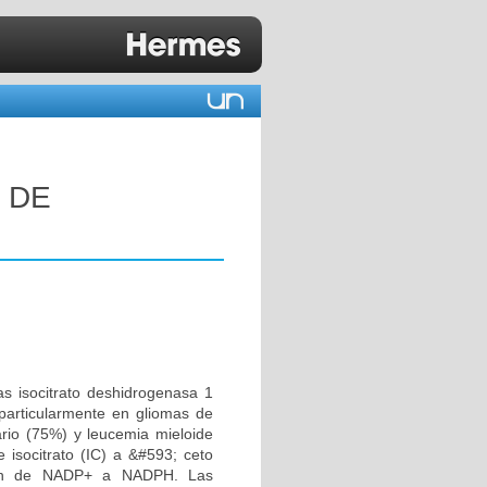
 DE
as isocitrato deshidrogenasa 1
, particularmente en gliomas de
rio (75%) y leucemia mieloide
isocitrato (IC) a &#593; ceto
ción de NADP+ a NADPH. Las