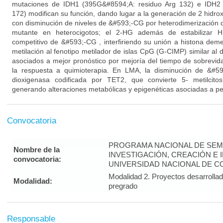
mutaciones de IDH1 (395G&#8594;A: residuo Arg 132) e IDH2 
172) modifican su función, dando lugar a la generación de 2 hidroxi
con disminución de niveles de &#593;-CG por heterodimerización d
mutante en heterocigotos; el 2-HG además de estabilizar H
competitivo de &#593;-CG , interfiriendo su unión a histona deme
metilación al fenotipo metilador de islas CpG (G-CIMP) similar al
asociados a mejor pronóstico por mejoría del tiempo de sobrevida
la respuesta a quimioterapia. En LMA, la disminución de &#59
dioxigenasa codificada por TET2, que convierte 5- metilcitosi
generando alteraciones metabólicas y epigenéticas asociadas a pe
Convocatoria
PROGRAMA NACIONAL DE SEM
Nombre de la
INVESTIGACIÓN, CREACIÓN E 
convocatoria:
UNIVERSIDAD NACIONAL DE CO
Modalidad 2. Proyectos desarrolla
Modalidad:
pregrado
Responsable