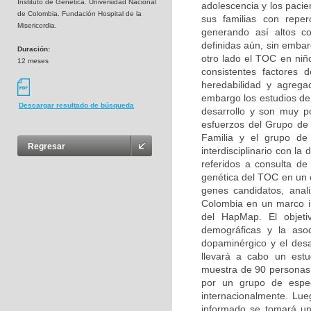
Instituto de Genética. Universidad Nacional
adolescencia y los pacie
de Colombia. Fundación Hospital de la
sus familias con reperc
Misericordia.
generando así altos co
definidas aún, sin embar
Duración:
otro lado el TOC en niñ
12 meses
consistentes factores d
heredabilidad y agregac
embargo los estudios de 
Descargar resultado de búsqueda
desarrollo y son muy p
esfuerzos del Grupo de 
Familia y el grupo de 
Regresar
interdisciplinario con la
referidos a consulta de 
genética del TOC en un c
genes candidatos, anal
Colombia en un marco ini
del HapMap. El objetiv
demográficas y la asoc
dopaminérgico y el desa
llevará a cabo un estu
muestra de 90 personas (
por un grupo de especi
internacionalmente. Lue
informado se tomará un