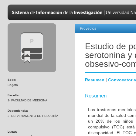
Proyectos
Estudio de p
serotonina y 
obsesivo-com
Resumen
|
Convocatoria
Sede:
Bogotá
Resumen
Facultad:
2- FACULTAD DE MEDICINA
Los trastornos mentales
Dependencia:
mundial de la salud com
2- DEPARTAMENTO DE PEDIATRÍA
un 20% de los niños y
compulsivo (TOC) está 
Lugar:
discapacidad. El TOC 