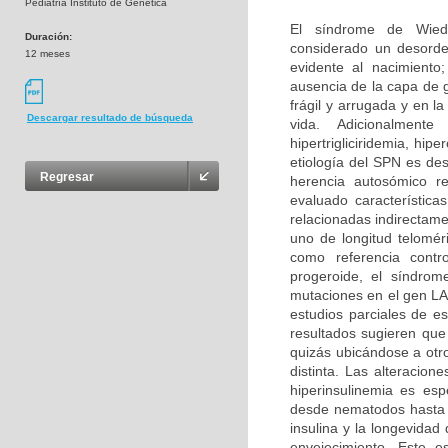
Pediatría Instituto de Genética
El síndrome de Wied
Duración:
considerado un desorde
12 meses
evidente al nacimiento
ausencia de la capa de 
frágil y arrugada y en 
Descargar resultado de búsqueda
vida. Adicionalment
hipertrigliciridemia, hi
etiología del SPN es de
Regresar
herencia autosómico r
evaluado característic
relacionadas indirectame
uno de longitud telomé
como referencia contr
progeroide, el síndrom
mutaciones en el gen LA
estudios parciales de e
resultados sugieren que
quizás ubicándose a otr
distinta. Las alteracion
hiperinsulinemia es es
desde nematodos hasta r
insulina y la longevida
envejecimiento. Este es