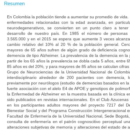
Resumen
En Colombia la población tiende a aumentar su promedio de vida. 
enfermedades relacionadas con la edad avanzada, en particul
neurodegenerativos, se convierten en un punto claro a tene
desarrollo de nuestro país. En 1985 el número de persona
3.565.000 y en el 2015 se espera que aumente 3 veces alcanza
cambio relativo del 10% al 20 % de la población general. Cer
mayores de 65 años sufren de algún grado de deficiencia cognos
demencia de tipo Alzheimer. La prevalencia de la demencia en la 
partir de los 65 años la prevalencia se dobla cada 5 años, entre 
85 años es del 20%, y para mayores de 85 años se calculan cifras
Grupo de Neurociencias de la Universidad Nacional de Colombi
interdisciplinario alrededor de 200 pacientes con demencia, 
previamente por neurólogos (estudio de demencias basados en la 
fuerte asociación con el alelo E4 de APOE y genotipos de polimo
la Enfermedad de Alzheimer en la muestra basada en la clínica e
sido publicados en revistas internacionales. En el Club Azucenas 
en los participantes adultos mayores del proyecto 7217 del D
Bienestar Social y del Programa Construcción Intergeneracional e
Facultad de Enfermería de la Universidad Nacional, Sede Bogotá, 
consulta de enfermería en el patrón cognoscitivo perceptual un
alteraciones subjetivas de memoria y alteraciones del estado de a