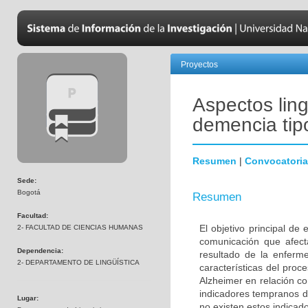
Proyectos
Aspectos ling
demencia tip
Resumen
|
Convocatoria
Sede:
Bogotá
Resumen
Facultad:
El objetivo principal de
2- FACULTAD DE CIENCIAS HUMANAS
comunicación que afec
Dependencia:
resultado de la enferme
2- DEPARTAMENTO DE LINGÜÍSTICA
características del pro
Alzheimer en relación c
indicadores tempranos de
Lugar:
no existen estos indicad