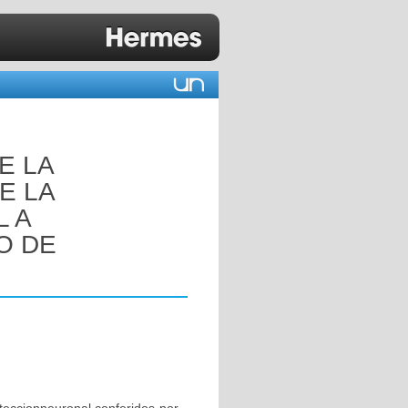
E LA
E LA
L A
O DE