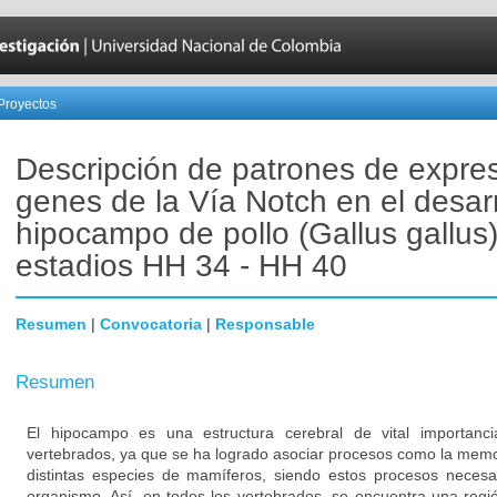
Proyectos
Descripción de patrones de expre
genes de la Vía Notch en el desarr
hipocampo de pollo (Gallus gallus)
estadios HH 34 - HH 40
Resumen
|
Convocatoria
|
Responsable
Resumen
El hipocampo es una estructura cerebral de vital importanci
vertebrados, ya que se ha logrado asociar procesos como la memor
distintas especies de mamíferos, siendo estos procesos necesar
organismo. Así, en todos los vertebrados, se encuentra una reg