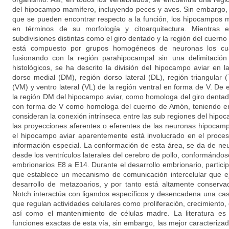
del hipocampo mamífero, incluyendo peces y aves. Sin embargo,
que se pueden encontrar respecto a la función, los hipocampos m
en términos de su morfología y citoarquitectura. Mientras 
subdivisiones distintas como el giro dentado y la región del cuer
está compuesto por grupos homogéneos de neuronas los cua
fusionando con la región parahipocampal sin una delimitación
histológicos, se ha descrito la división del hipocampo aviar en la
dorso medial (DM), región dorso lateral (DL), región triangular 
(VM) y ventro lateral (VL) de la región ventral en forma de V. De
la región DM del hipocampo aviar, como homologa del giro dentado
con forma de V como homologa del cuerno de Amón, teniendo en
consideran la conexión intrínseca entre las sub regiones del hipoc
las proyecciones aferentes o eferentes de las neuronas hipocam
el hipocampo aviar aparentemente está involucrado en el proc
información especial. La conformación de esta área, se da de n
desde los ventrículos laterales del cerebro de pollo, conformándose
embrionarios E8 a E14. Durante el desarrollo embrionario, particip
que establece un mecanismo de comunicación intercelular que ej
desarrollo de metazoarios, y por tanto está altamente conserva
Notch interactúa con ligandos específicos y desencadena una cas
que regulan actividades celulares como proliferación, crecimiento, 
así como el mantenimiento de células madre. La literatura es
funciones exactas de esta vía, sin embargo, las mejor caracterizada