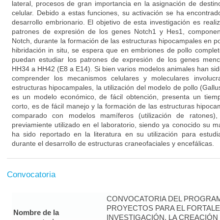
lateral, procesos de gran importancia en la asignación de destino
celular. Debido a estas funciones, su activación se ha encontr
desarrollo embrionario. El objetivo de esta investigación es realiza
patrones de expresión de los genes Notch1 y Hes1, component
Notch, durante la formación de las estructuras hipocampales en po
hibridación in situ, se espera que en embriones de pollo complet
puedan estudiar los patrones de expresión de los genes menci
HH34 a HH42 (E8 a E14). Si bien varios modelos animales han sid
comprender los mecanismos celulares y moleculares involucr
estructuras hipocampales, la utilización del modelo de pollo (Gall
es un modelo económico, de fácil obtención, presenta un tiem
corto, es de fácil manejo y la formación de las estructuras hipoca
comparado con modelos mamíferos (utilización de ratones
previamiente utilizado en el laboratorio, siendo ya conocido su 
ha sido reportado en la literatura en su utilización para estudi
durante el desarrollo de estructuras craneofaciales y encefálicas.
Convocatoria
CONVOCATORIA DEL PROGRAM
PROYECTOS PARA EL FORTALE
Nombre de la
INVESTIGACIÓN, LA CREACIÓN