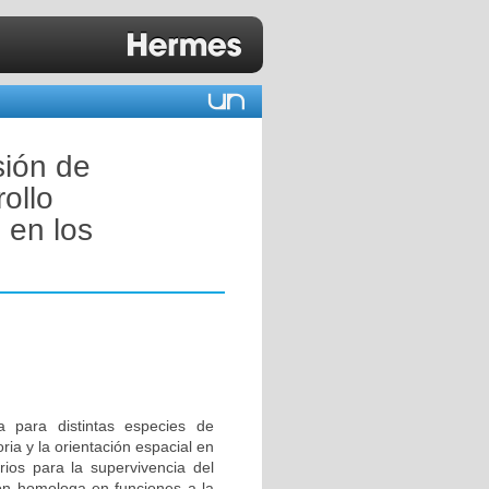
sión de
ollo
 en los
a para distintas especies de
ia y la orientación espacial en
ios para la supervivencia del
ión homologa en funciones a la