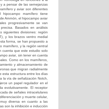
 y a pensar de las semejanzas
amífero y aviar son diferentes
el hipocampo mamífero tiene
no de Ammón, el hipocampo aviar
les progresivamente se van
 precisa. Basados en análisis
s siguientes divisiones: región
(T), y los brazos ventro medial
 esta forma, se han propuesto a
 mamífero, y la región ventral
 cuenta que este estudio solo
ampo aviar, sin tener en cuenta
pales. Como en los mamíferos,
esamiento y almacenamiento de
euronas que migran radialmente
 esta estructura entre los días
a la vía de señalización Notch,
erce un papel regulador en el
da evolutivamente. El receptor
cada de señales intracelulares
diferenciación y muerte celular,
 muy diversa en cuanto a las
s son la inhibición e inducción