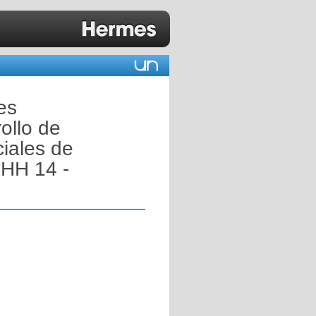
es
ollo de
ciales de
 HH 14 -