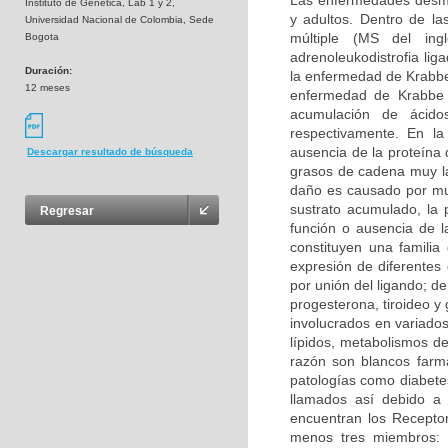
Las enfermedades desmie
Instituto de Genetica, Lab 1 y 2,
y adultos. Dentro de la
Universidad Nacional de Colombia, Sede
múltiple (MS del inglé
Bogota
adrenoleukodistrofia li
Duración:
la enfermedad de Krabbe 
12 meses
enfermedad de Krabbe s
acumulación de ácidos
respectivamente. En la
ausencia de la proteína 
Descargar resultado de búsqueda
grasos de cadena muy la
daño es causado por mu
sustrato acumulado, la 
Regresar
función o ausencia de 
constituyen una familia
expresión de diferentes
por unión del ligando; d
progesterona, tiroideo y
involucrados en variados
lípidos, metabolismos de
razón son blancos farma
patologías como diabetes
llamados así debido a 
encuentran los Receptor
menos tres miembros: 