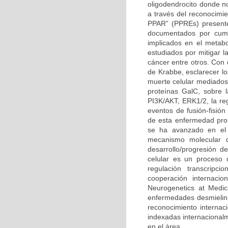
oligodendrocito donde n
a través del reconocimi
PPAR” (PPREs) presente
documentados por cump
implicados en el metabo
estudiados por mitigar l
cáncer entre otros. Con
de Krabbe, esclarecer l
muerte celular mediados 
proteínas GalC, sobre l
PI3K/AKT, ERK1/2, la reg
eventos de fusión-fisión
de esta enfermedad prob
se ha avanzado en el 
mecanismo molecular q
desarrollo/progresión 
celular es un proceso 
regulación transcripc
cooperación internacio
Neurogenetics at Medic
enfermedades desmielini
reconocimiento internaci
indexadas internacional
en el área.