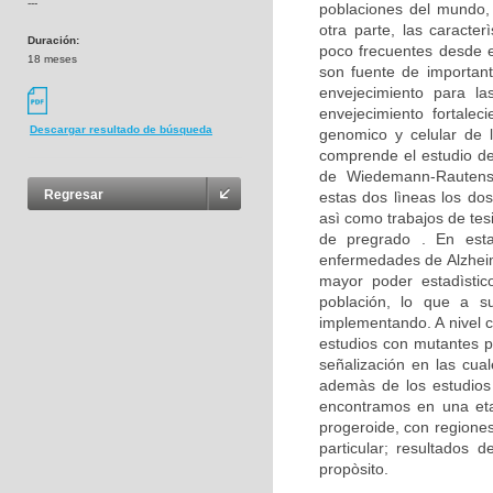
---
poblaciones del mundo,
otra parte, las caracte
Duración:
poco frecuentes desde e
18 meses
son fuente de important
envejecimiento para la
envejecimiento fortalec
Descargar resultado de búsqueda
genomico y celular de 
comprende el estudio d
de Wiedemann-Rautenst
Regresar
estas dos lìneas los dos
asì como trabajos de tes
de pregrado . En est
enfermedades de Alzheim
mayor poder estadìstico
población, lo que a su
implementando. A nivel c
estudios con mutantes p
señalización en las cua
ademàs de los estudios 
encontramos en una eta
progeroide, con regione
particular; resultados
propòsito.