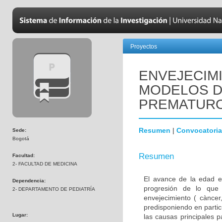
Proyectos
ENVEJECIM
MODELOS D
PREMATUR
Resumen
|
Convocatoria
Sede:
Bogotá
Resumen
Facultad:
2- FACULTAD DE MEDICINA
El avance de la edad e
Dependencia:
progresión de lo que
2- DEPARTAMENTO DE PEDIATRÍA
envejecimiento ( càncer,
predisponiendo en parti
Lugar:
las causas principales 