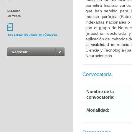
---
permitirá finalizar var
que han servido para l
Duración:
18 meses
médico-quirúrjica (Pato
indexadas nacionales o i
con el grupo de Neuroc
(maestría, doctorado y
Descargar resultado de búsqueda
aplicación de métodos de
la visibilidad internaci
Ciencia y Tecnología (pa
Regresar
Neurociencias.
Convocatoria
Nombre de la
convocatoria:
Modalidad: