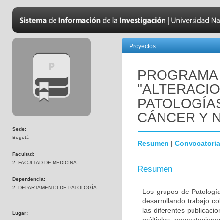
Proyectos
PROGRAMA 
"ALTERACI
PATOLOGÍA
CÁNCER Y 
Sede:
Bogotá
Resumen
|
Convocatoria
Facultad:
2- FACULTAD DE MEDICINA
Resumen
Dependencia:
2- DEPARTAMENTO DE PATOLOGÍA
Los grupos de Patología
desarrollando trabajo c
las diferentes publicaci
Lugar:
múltiples presentacion