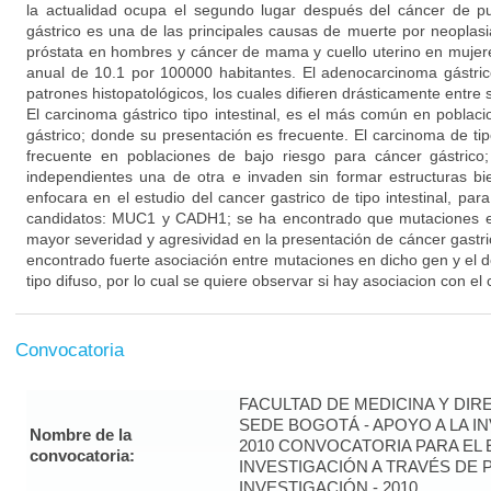
la actualidad ocupa el segundo lugar después del cáncer de p
gástrico es una de las principales causas de muerte por neoplasi
próstata en hombres y cáncer de mama y cuello uterino en mujer
anual de 10.1 por 100000 habitantes. El adenocarcinoma gástric
patrones histopatológicos, los cuales difieren drásticamente entre si: 
El carcinoma gástrico tipo intestinal, es el más común en poblac
gástrico; donde su presentación es frecuente. El carcinoma de ti
frecuente en poblaciones de bajo riesgo para cáncer gástrico;
independientes una de otra e invaden sin formar estructuras bi
enfocara en el estudio del cancer gastrico de tipo intestinal, par
candidatos: MUC1 y CADH1; se ha encontrado que mutaciones 
mayor severidad y agresividad en la presentación de cáncer gastr
encontrado fuerte asociación entre mutaciones en dicho gen y el d
tipo difuso, por lo cual se quiere observar si hay asociacion con el c
Convocatoria
FACULTAD DE MEDICINA Y DIR
SEDE BOGOTÁ - APOYO A LA I
Nombre de la
2010 CONVOCATORIA PARA EL 
convocatoria:
INVESTIGACIÓN A TRAVÉS DE
INVESTIGACIÓN - 2010