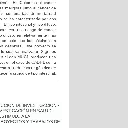
ulmón. En Colombia el cáncer
as malignas junto al cáncer de
es; con una tasa de mortalidad
o se ha caracterizado por dos
El tipo intestinal y tipo difuso.
iones con alto riesgo de cáncer
po difuso, es relativamente más
 en este tipo las células son
en definidas. Este proyecto se
a lo cual se analizaran 2 genes
en el gen MUC1 producen una
ico, en el caso de CADH1 se ha
esarrollo de cáncer gástrico de
acer gàstrico de tipo intestinal.
ECCIÓN DE INVESTIGACION -
NVESTIGACIÓN EN SALUD -
ESTÍMULO A LA
 PROYECTOS Y TRABAJOS DE