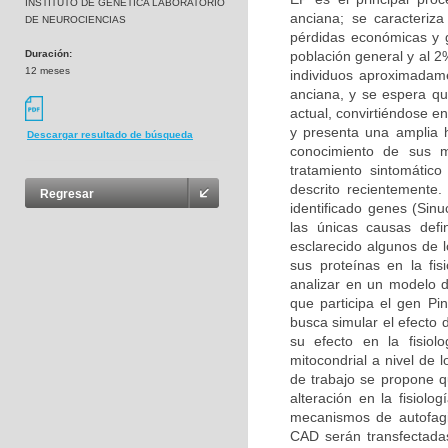
INSTITUTO DE GENETICA LABORATORIO
anciana; se caracteriz
DE NEUROCIENCIAS
pérdidas económicas y g
Duración:
población general y al 
12 meses
individuos aproximadam
anciana, y se espera q
actual, convirtiéndose 
y presenta una amplia h
Descargar resultado de búsqueda
conocimiento de sus m
tratamiento sintomátic
descrito recientemente
Regresar
identificado genes (Sin
las únicas causas def
esclarecido algunos de 
sus proteínas en la fis
analizar en un modelo d
que participa el gen Pin
busca simular el efecto 
su efecto en la fisio
mitocondrial a nivel de 
de trabajo se propone q
alteración en la fisiolo
mecanismos de autofagi
CAD serán transfectadas