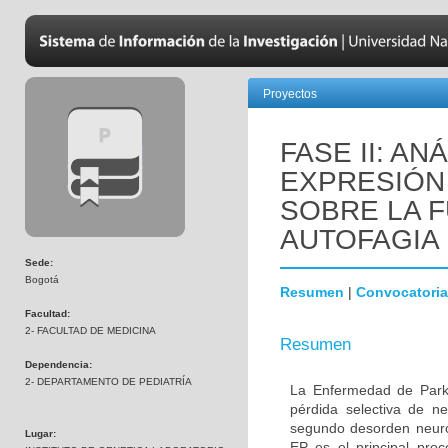
Proyectos
FASE II: AN
EXPRESIÓN 
SOBRE LA F
AUTOFAGIA
Sede:
Bogotá
Resumen
|
Convocatoria
Facultad:
2- FACULTAD DE MEDICINA
Resumen
Dependencia:
2- DEPARTAMENTO DE PEDIATRÍA
La Enfermedad de Parki
pérdida selectiva de n
segundo desorden neur
Lugar:
EP es el principal proc