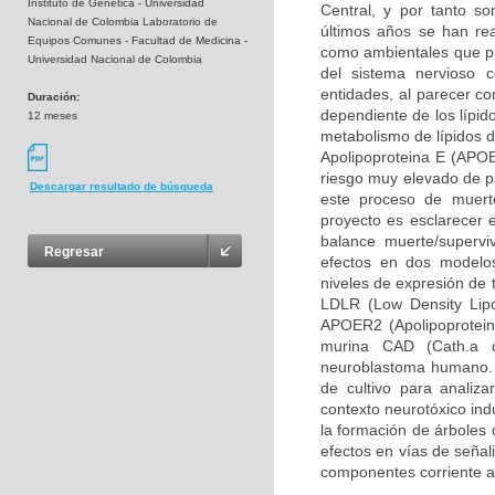
Instituto de Genética - Universidad
Central, y por tanto so
Nacional de Colombia Laboratorio de
últimos años se han rea
Equipos Comunes - Facultad de Medicina -
como ambientales que pue
Universidad Nacional de Colombia
del sistema nervioso 
entidades, al parecer c
Duración:
dependiente de los lípid
12 meses
metabolismo de lípidos d
Apolipoproteina E (APOE
riesgo muy elevado de pa
Descargar resultado de búsqueda
este proceso de muerte
proyecto es esclarecer 
balance muerte/supervi
Regresar
efectos en dos modelos
niveles de expresión de 
LDLR (Low Density Lipo
APOER2 (Apolipoprotein 
murina CAD (Cath.a d
neuroblastoma humano. 
de cultivo para analiz
contexto neurotóxico ind
la formación de árboles 
efectos en vías de señal
componentes corriente a