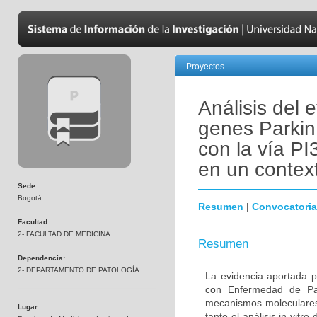
Proyectos
Análisis del 
genes Parkin
con la vía PI
en un contex
Sede:
Bogotá
Resumen
|
Convocatoria
Facultad:
2- FACULTAD DE MEDICINA
Resumen
Dependencia:
2- DEPARTAMENTO DE PATOLOGÍA
La evidencia aportada p
con Enfermedad de Par
mecanismos moleculares 
Lugar:
tanto el análisis in vitr