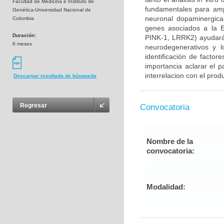
Facultad de Medicina e Instituto de
fundamentales para ampl
Genética-Universidad Nacional de
neuronal dopaminergica 
Colombia
genes asociados a la E
Duración:
PINK-1, LRRK2) ayudará
6 meses
neurodegenerativos y l
identificación de factor
importancia aclarar el p
interrelacion con el prod
Descargar resultado de búsqueda
Regresar
Convocatoria
Nombre de la
convocatoria:
Modalidad: