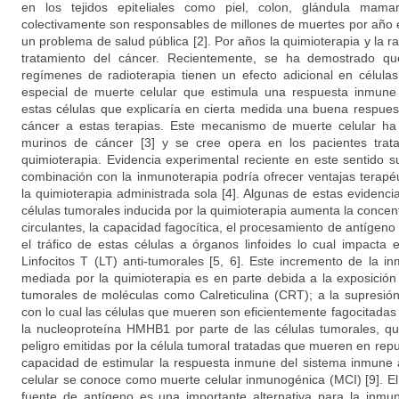
en los tejidos epiteliales como piel, colon, glándula mama
colectivamente son responsables de millones de muertes por año 
un problema de salud pública [2]. Por años la quimioterapia y la ra
tratamiento del cáncer. Recientemente, se ha demostrado qu
regímenes de radioterapia tienen un efecto adicional en célula
especial de muerte celular que estimula una respuesta inmune
estas células que explicaría en cierta medida una buena respuest
cáncer a estas terapias. Este mecanismo de muerte celular ha
murinos de cáncer [3] y se cree opera en los pacientes tra
quimioterapia. Evidencia experimental reciente en este sentido s
combinación con la inmunoterapia podría ofrecer ventajas terap
la quimioterapia administrada sola [4]. Algunas de estas evidenc
células tumorales inducida por la quimioterapia aumenta la conce
circulantes, la capacidad fagocítica, el procesamiento de antígeno 
el tráfico de estas células a órganos linfoides lo cual impacta 
Linfocitos T (LT) anti-tumorales [5, 6]. Este incremento de la 
mediada por la quimioterapia es en parte debida a la exposición 
tumorales de moléculas como Calreticulina (CRT); a la supresión
con lo cual las células que mueren son eficientemente fagocitadas [
la nucleoproteína HMHB1 por parte de las células tumorales, q
peligro emitidas por la célula tumoral tratadas que mueren en repu
capacidad de estimular la respuesta inmune del sistema inmune 
celular se conoce como muerte celular inmunogénica (MCI) [9]. E
fuente de antígeno es una importante alternativa para la inmun