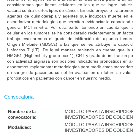
consideramos que líneas celulares en las que se logre induci
vacuna contra ciertos tipos de cáncer. En este proyecto trataremos
agentes de quimioterapia y agentes que induzcan muerte en e
estandarizar metodologías que permitan evidenciar la capacidad
generar MCI in vitro. Por otra parte, teniendo en cuenta que las
celular en los tumores se ha considerado recientemente un facto
trabajo evaluaremos el grado de infiltración de algunos tumo
Origen Mieloide (MDSCs) a las que se les atribuye la capacid
Linfocitos T (LT). De igual manera teniendo en cuenta que la 
HMGB1 (High mibility group box-1), CRT y grado de infiltracion
con actividad arginasa son posibles indicadores pronósticos en a
esperamos implementar metodologías para medir estos marcadores
en sangre de pacientes con el fin evaluar en un futuro su valo
pronósticos en pacientes con cáncer en nuestro medio.
Convocatoria
Nombre de la
MÓDULO PARA LA INSCRIPCIÓ
convocatoria:
INVESTIGADORES DE COLCIENC
MÓDULO PARA LA INSCRIPCIÓ
Modalidad:
INVESTIGADORES DE COLCIENC