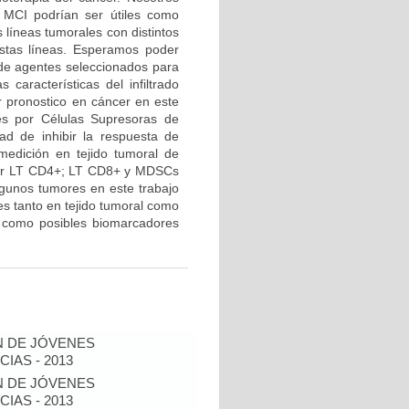
r MCI podrían ser útiles como
 líneas tumorales con distintos
stas líneas. Esperamos poder
 de agentes seleccionados para
 características del infiltrado
r pronostico en cáncer en este
res por Células Supresoras de
ad de inhibir la respuesta de
medición en tejido tumoral de
 por LT CD4+; LT CD8+ y MDSCs
lgunos tumores en este trabajo
 tanto en tejido tumoral como
r como posibles biomarcadores
N DE JÓVENES
IAS - 2013
N DE JÓVENES
IAS - 2013