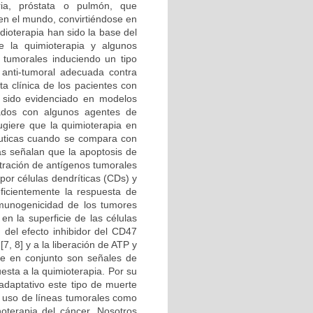
ria, próstata o pulmón, que
en el mundo, convirtiéndose en
dioterapia han sido la base del
e la quimioterapia y algunos
s tumorales induciendo un tipo
 anti-tumoral adecuada contra
a clínica de los pacientes con
 sido evidenciado en modelos
tados con algunos agentes de
ugiere que la quimioterapia en
éuticas cuando se compara con
ias señalan que la apoptosis de
ntración de antígenos tumorales
por células dendríticas (CDs) y
eficientemente la respuesta de
inmunogenicidad de los tumores
en la superficie de las células
 del efecto inhibidor del CD47
7, 8] y a la liberación de ATP y
ue en conjunto son señales de
esta a la quimioterapia. Por su
adaptativo este tipo de muerte
l uso de líneas tumorales como
oterapia del cáncer. Nosotros