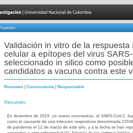
Proyectos
Validación in vitro de la respuest
celular a epítopes del virus SARS
seleccionado in silico como posibl
candidatos a vacuna contra este v
Resumen
|
Convocatoria
|
Responsable
Resumen
En diciembre de 2019, un nuevo coronavirus, el SARS-CoV-2, fue
como el causante de una infección respiratoria denominada COVI
de pandemia el 12 de marzo de este año, y a la fecha se han re
asociadas a esta enfermedad [1]. Además de las víctimas fatales,