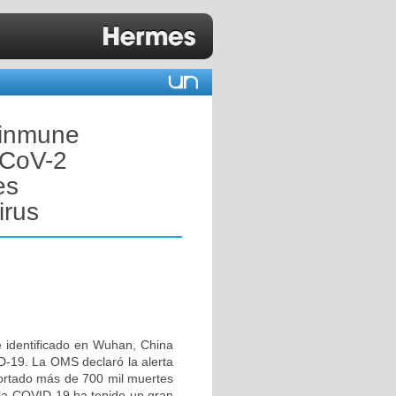
a inmune
-CoV-2
es
irus
 identificado en Wuhan, China
D-19. La OMS declaró la alerta
portado más de 700 mil muertes
 la COVID-19 ha tenido un gran