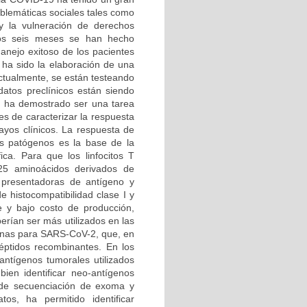
oblemáticas sociales tales como
y la vulneración de derechos
mos seis meses se han hecho
anejo exitoso de los pacientes
s ha sido la elaboración de una
ctualmente, se están testeando
atos preclínicos están siendo
s ha demostrado ser una tarea
es de caracterizar la respuesta
sayos clínicos. La respuesta de
os patógenos es la base de la
ca. Para que los linfocitos T
25 aminoácidos derivados de
 presentadoras de antígeno y
e histocompatibilidad clase I y
e y bajo costo de producción,
erían ser más utilizados en las
cunas para SARS-CoV-2, que, en
éptidos recombinantes. En los
ntígenos tumorales utilizados
ien identificar neo-antígenos
s de secuenciación de exoma y
os, ha permitido identificar