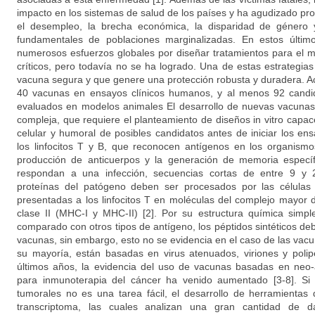
impacto en los sistemas de salud de los países y ha agudizado pr
el desempleo, la brecha económica, la disparidad de género 
fundamentales de poblaciones marginalizadas. En estos últi
numerosos esfuerzos globales por diseñar tratamientos para el m
críticos, pero todavía no se ha logrado. Una de estas estrategia
vacuna segura y que genere una protección robusta y duradera. A
40 vacunas en ensayos clínicos humanos, y al menos 92 candid
evaluados en modelos animales El desarrollo de nuevas vacuna
compleja, que requiere el planteamiento de diseños in vitro capac
celular y humoral de posibles candidatos antes de iniciar los en
los linfocitos T y B, que reconocen antígenos en los organism
producción de anticuerpos y la generación de memoria específi
respondan a una infección, secuencias cortas de entre 9 y 
proteínas del patógeno deben ser procesados por las células
presentadas a los linfocitos T en moléculas del complejo mayor d
clase II (MHC-I y MHC-II) [2]. Por su estructura química simpl
comparado con otros tipos de antígeno, los péptidos sintéticos deb
vacunas, sin embargo, esto no se evidencia en el caso de las va
su mayoría, están basadas en virus atenuados, viriones y polip
últimos años, la evidencia del uso de vacunas basadas en neo-a
para inmunoterapia del cáncer ha venido aumentado [3-8]. Si b
tumorales no es una tarea fácil, el desarrollo de herramienta
transcriptoma, las cuales analizan una gran cantidad de dat