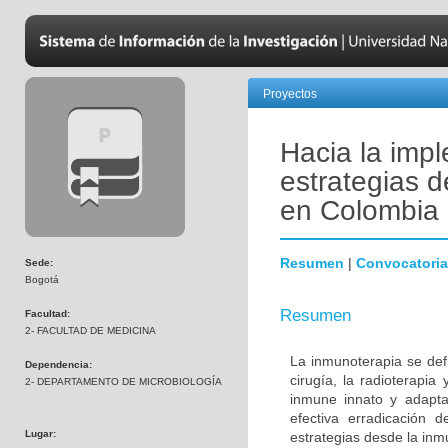
Proyectos
Hacia la impl
estrategias 
en Colombia
Resumen
|
Convocatoria
Sede:
Bogotá
Resumen
Facultad:
2- FACULTAD DE MEDICINA
La inmunoterapia se defi
Dependencia:
cirugía, la radioterapia
2- DEPARTAMENTO DE MICROBIOLOGÍA
inmune innato y adapta
efectiva erradicación d
Lugar:
estrategias desde la inmu