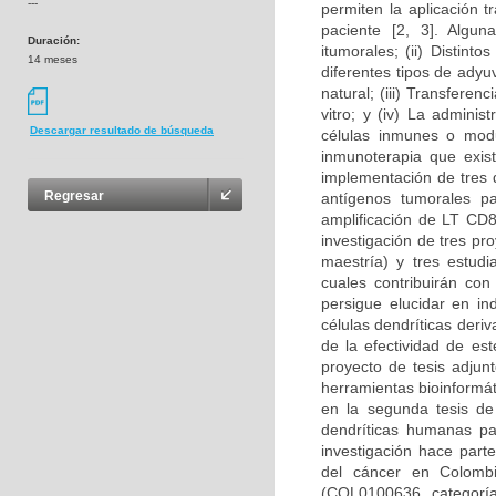
---
permiten la aplicación t
paciente [2, 3]. Algun
Duración:
itumorales; (ii) Distin
14 meses
diferentes tipos de adyu
natural; (iii) Transfere
vitro; y (iv) La admini
Descargar resultado de búsqueda
células inmunes o modul
inmunoterapia que exist
implementación de tres d
Regresar
antígenos tumorales pa
amplificación de LT CD8
investigación de tres p
maestría) y tres estudi
cuales contribuirán con
persigue elucidar en i
células dendríticas deri
de la efectividad de es
proyecto de tesis adjun
herramientas bioinformát
en la segunda tesis de
dendríticas humanas pa
investigación hace part
del cáncer en Colombi
(COL0100636, categoría