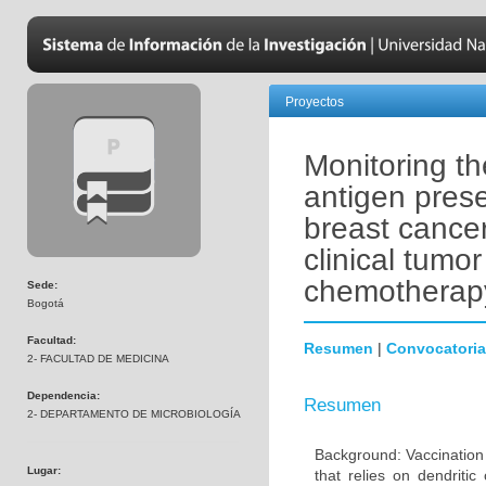
Proyectos
Monitoring t
antigen prese
breast cancer
clinical tumo
chemotherap
Sede:
Bogotá
Facultad:
Resumen
|
Convocatoria
2- FACULTAD DE MEDICINA
Dependencia:
Resumen
2- DEPARTAMENTO DE MICROBIOLOGÍA
Background: Vaccination 
Lugar:
that relies on dendritic