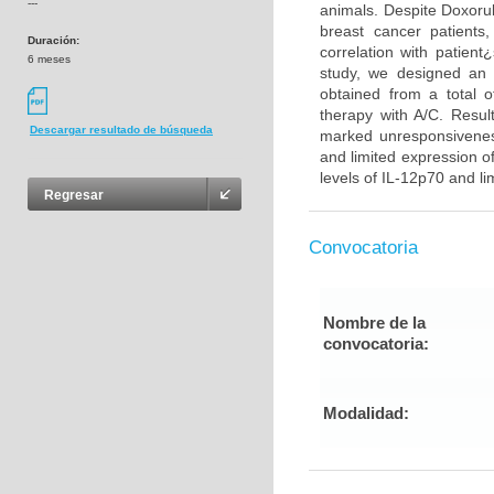
---
animals. Despite Doxorub
breast cancer patients
Duración:
correlation with patient
6 meses
study, we designed an 
obtained from a total o
therapy with A/C. Resul
Descargar resultado de búsqueda
marked unresponsiveness
and limited expression 
levels of IL-12p70 and l
Regresar
Convocatoria
Nombre de la
convocatoria:
Modalidad: