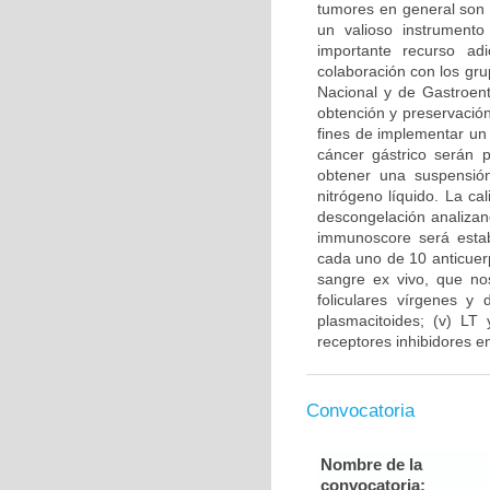
tumores en general son 
un valioso instrument
importante recurso ad
colaboración con los gru
Nacional y de Gastroent
obtención y preservación
fines de implementar un
cáncer gástrico serán 
obtener una suspensión
nitrógeno líquido. La ca
descongelación analizand
immunoscore será estab
cada uno de 10 anticuer
sangre ex vivo, que nos
foliculares vírgenes y 
plasmacitoides; (v) LT
receptores inhibidores en
Convocatoria
Nombre de la
convocatoria: