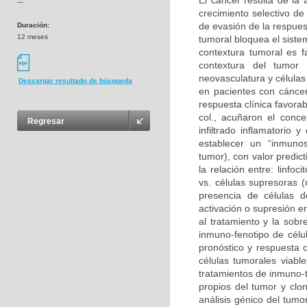
El cáncer resulta de la
---
crecimiento selectivo de
de evasión de la respues
Duración:
12 meses
tumoral bloquea el sist
contextura tumoral es f
contextura del tumor 
neovasculatura y células
Descargar resultado de búsqueda
en pacientes con cáncer
respuesta clínica favora
col., acuñaron el conce
Regresar
infiltrado inflamatorio
establecer un “inmunosc
tumor), con valor predic
la relación entre: linf
vs. células supresoras (
presencia de células 
activación o supresión e
al tratamiento y la sobre
inmuno-fenotipo de célul
pronóstico y respuesta c
células tumorales viabl
tratamientos de inmuno-t
propios del tumor y clon
análisis génico del tumo