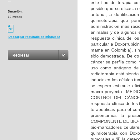
---
este tipo de terapia co
posible que su eficacia s
Duración:
anterior, la identificac
12 meses
quimioterapia que per
administración más racio
animales y de algunos e
Descargar resultado de búsqueda
respuesta clínica de los
particular a Doxorrubici
mama en Colombia), sin
Regresar
sido demostrada. De otra
cáncer se perfila como 
uso como antígeno de c
radioterapia está siend
inducir en las células 
se espera estimule efi
macro-proyecto ME
CONTROL DEL CÁNCER E
respuesta clínica de los
terapéuticas para el co
presentamos la prese
COMPONENTE DE BIO-MAR
bio-marcadores celular
quimioterapia con Doxor
tumorales y (ii) la detec