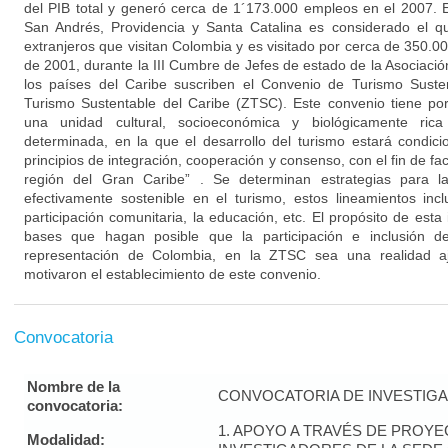
del PIB total y generó cerca de 1´173.000 empleos en el 2007. En
San Andrés, Providencia y Santa Catalina es considerado el qui
extranjeros que visitan Colombia y es visitado por cerca de 350.00
de 2001, durante la III Cumbre de Jefes de estado de la Asociaci
los países del Caribe suscriben el Convenio de Turismo Sust
Turismo Sustentable del Caribe (ZTSC). Este convenio tiene por
una unidad cultural, socioeconómica y biológicamente rica
determinada, en la que el desarrollo del turismo estará condici
principios de integración, cooperación y consenso, con el fin de facil
región del Gran Caribe” . Se determinan estrategias para l
efectivamente sostenible en el turismo, estos lineamientos in
participación comunitaria, la educación, etc. El propósito de esta 
bases que hagan posible que la participación e inclusión d
representación de Colombia, en la ZTSC sea una realidad aj
motivaron el establecimiento de este convenio.
Convocatoria
Nombre de la
CONVOCATORIA DE INVESTIGAC
convocatoria:
1. APOYO A TRAVÉS DE PROY
Modalidad: