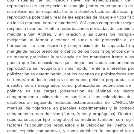
Los sistemas de polinización (nivel de especialización de la
reproductiva de las especies de mangle (patrones temporales de 
sus relaciones de respuesta frente a distintos factores abióticos, p
reproductiva potencial y real de las especies de mangle y tipos fis
en la isla (cuenca, borde e interiores). Así como comprender mejo
respuesta eventual frente a perturbaciones derivadas del cambio c
medida a San Andrés, y en relación a las cuales los mangla
mitigación, al formar y retener el suelo y de protección al 
huracanes. La identificación y comprensión de la capacidad re
mangle de mayor predominio dentro de los tipos fisiográficos de 
de manera preliminar la resiliencia de los manglares frente a l
puesto que los ecosistemas que tengan asociadas comunidades 
reproductiva se recuperarán más rápido frente a diferentes pe
polinización se determinarán, por los ordenes de polinizadores en
se tomarán de los insectos visitantes con gelatina preparada, c
insectos serán designados como polinizadores potenciales de 
polínica en sus cargas (observación de láminas de micr
comportamiento polinizador en sus flores. Los calendarios de
establecerán siguiendo métodos estándarizados de CARICOMP,
mensual de hojarasca en parcelas experimentales y la posteri
componentes reproductivos (flores, frutos y propágulos). Dentro 
(seis parcelas por tipo fisiográfico) se medirán también, con regl
factores fisicoquímicos propuestos y la velocidad del viento. 
como especie comparativa, y como variables: la magnitud y du