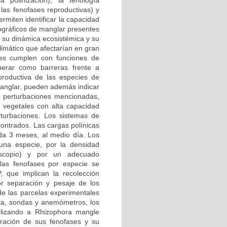
 polinización), la fenología
las fenofases reproductivas) y
ermiten identificar la capacidad
iográficos de manglar presentes
r su dinámica ecosistémica y su
limático que afectarían en gran
res cumplen con funciones de
operar como barreras frente a
productiva de las especies de
manglar, pueden además indicar
as perturbaciones mencionadas,
vegetales con alta capacidad
rturbaciones. Los sistemas de
contrados. Las cargas polínicas
ada 3 meses, al medio día. Los
una especie, por la densidad
oscopio) y por un adecuado
 las fenofases por especie se
 que implican la recolección
or separación y pesaje de los
de las parcelas experimentales
illa, sondas y anemómetros, los
Utilizando a Rhizophora mangle
ración de sus fenofases y su