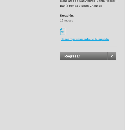
Manglares de San Andrés (Bahía Hooker –
Bahía Honda y Smith Channel)
Duración:
12 meses
Descargar resultado de búsqueda
Regresar