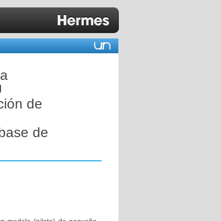
la
U
ción de
 base de