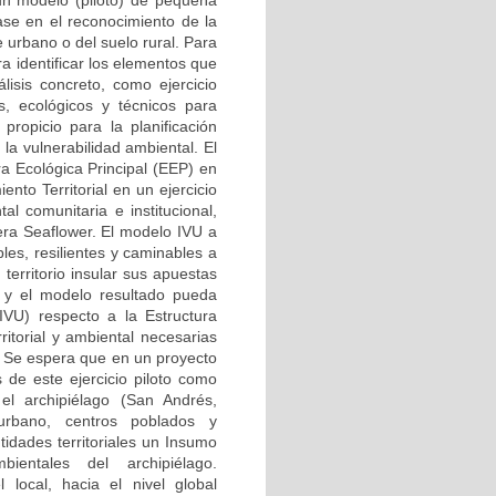
un modelo (piloto) de pequeña
se en el reconocimiento de la
 urbano o del suelo rural. Para
ra identificar los elementos que
isis concreto, como ejercicio
s, ecológicos y técnicos para
propicio para la planificación
la vulnerabilidad ambiental. El
ra Ecológica Principal (EEP) en
to Territorial en un ejercicio
al comunitaria e institucional,
era Seaflower. El modelo IVU a
es, resilientes y caminables a
territorio insular sus apuestas
 y el modelo resultado pueda
(IVU) respecto a la Estructura
ritorial y ambiental necesarias
. Se espera que en un proyecto
 de este ejercicio piloto como
el archipiélago (San Andrés,
urbano, centros poblados y
tidades territoriales un Insumo
ientales del archipiélago.
 local, hacia el nivel global