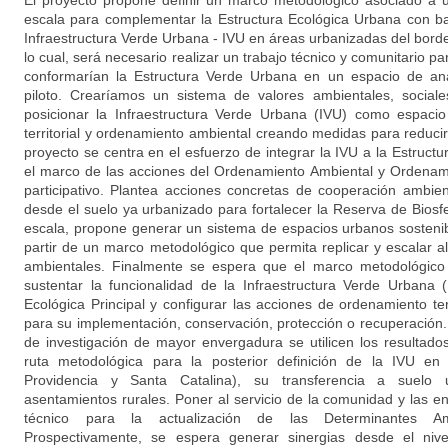
El proyecto propone definir un marco metodológico asociado a 
escala para complementar la Estructura Ecológica Urbana con ba
Infraestructura Verde Urbana - IVU en áreas urbanizadas del borde
lo cual, será necesario realizar un trabajo técnico y comunitario pa
conformarían la Estructura Verde Urbana en un espacio de anál
piloto. Crearíamos un sistema de valores ambientales, sociale
posicionar la Infraestructura Verde Urbana (IVU) como espacio 
territorial y ordenamiento ambiental creando medidas para reducir 
proyecto se centra en el esfuerzo de integrar la IVU a la Estructu
el marco de las acciones del Ordenamiento Ambiental y Ordenamien
participativo. Plantea acciones concretas de cooperación ambient
desde el suelo ya urbanizado para fortalecer la Reserva de Biosf
escala, propone generar un sistema de espacios urbanos sostenibl
partir de un marco metodológico que permita replicar y escalar al 
ambientales. Finalmente se espera que el marco metodológico
sustentar la funcionalidad de la Infraestructura Verde Urbana 
Ecológica Principal y configurar las acciones de ordenamiento ter
para su implementación, conservación, protección o recuperación
de investigación de mayor envergadura se utilicen los resultados
ruta metodológica para la posterior definición de la IVU en 
Providencia y Santa Catalina), su transferencia a suelo 
asentamientos rurales. Poner al servicio de la comunidad y las en
técnico para la actualización de las Determinantes Amb
Prospectivamente, se espera generar sinergias desde el nivel