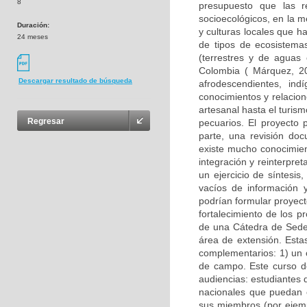
8
presupuesto que las r
socioecológicos, en la 
Duración:
y culturas locales que 
24 meses
de tipos de ecosistemas
(terrestres y de aguas
Colombia ( Márquez, 200
Descargar resultado de búsqueda
afrodescendientes, ind
conocimientos y relacio
artesanal hasta el turis
Regresar
pecuarios. El proyecto
parte, una revisión doc
existe mucho conocimien
integración y reinterpret
un ejercicio de síntesis,
vacíos de información y
podrían formular proyect
fortalecimiento de los 
de una Cátedra de Sede 
área de extensión. Esta
complementarios: 1) un 
de campo. Este curso d
audiencias: estudiantes 
nacionales que puedan 
sus miembros (por ejempl