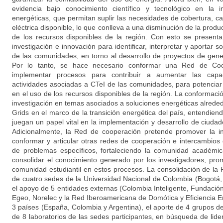
evidencia bajo conocimiento científico y tecnológico en la 
energéticas, que permitan suplir las necesidades de cobertura, cal
eléctrica disponible, lo que conlleva a una disminución de la product
de los recursos disponibles de la región. Con esto se present
investigación e innovación para identificar, interpretar y aportar s
de las comunidades, en torno al desarrollo de proyectos de gene
Por lo tanto, se hace necesario conformar una Red de Coo
implementar procesos para contribuir a aumentar las capa
actividades asociadas a CTeI de las comunidades, para potenciar l
en el uso de los recursos disponibles de la región. La conformac
investigación en temas asociados a soluciones energéticas alrede
Grids en el marco de la transición energética del país, entendien
juegan un papel vital en la implementación y desarrollo de ciuda
Adicionalmente, la Red de cooperación pretende promover la i
conformar y articular otras redes de cooperación e intercambios 
de problemas específicos, fortaleciendo la comunidad académica.
consolidar el conocimiento generado por los investigadores, prom
comunidad estudiantil en estos procesos. La consolidación de la
de cuatro sedes de la Universidad Nacional de Colombia (Bogotá, 
el apoyo de 5 entidades externas (Colombia Inteligente, Fundació
Egeo, Norelec y la Red Iberoamericana de Domótica y Eficiencia 
3 países (España, Colombia y Argentina), el aporte de 4 grupos de 
de 8 laboratorios de las sedes participantes, en búsqueda de lide