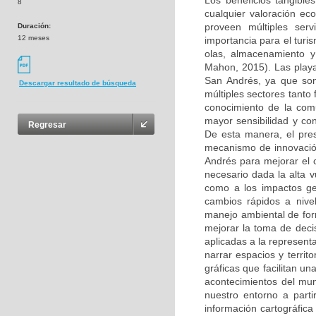
Los beneficios tangible
8
cualquier valoración ec
proveen múltiples ser
Duración:
12 meses
importancia para el turi
olas, almacenamiento y
Mahon, 2015). Las playa
San Andrés, ya que son 
Descargar resultado de búsqueda
múltiples sectores tanto 
conocimiento de la com
mayor sensibilidad y con
Regresar
De esta manera, el pre
mecanismo de innovación
Andrés para mejorar el 
necesario dada la alta v
como a los impactos ge
cambios rápidos a nive
manejo ambiental de for
mejorar la toma de deci
aplicadas a la represent
narrar espacios y terri
gráficas que facilitan u
acontecimientos del mun
nuestro entorno a parti
información cartográfica